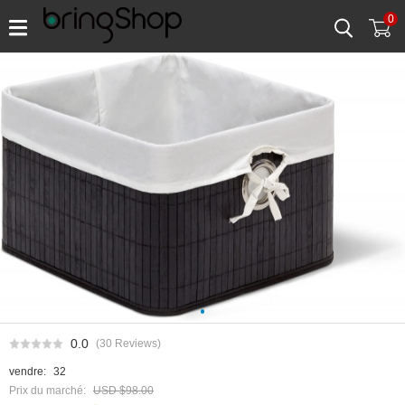
0
0
0.0
(30 Reviews)
vendre:
32
Prix du marché:
USD $98.00